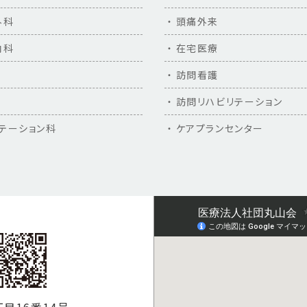
外科
頭痛外来
尚、
救急患者様に限り、24時間受付
しております。
※診療科によっては対応できない場合もありますので、来院前にお
内科
在宅医療
す。
TEL.06-6722-7676
訪問看護
ご迷惑をおかけしますが、何卒ご理解の程よろしくお願い申
訪問リハビリテーション
テーション科
ケアプランセンター
職員募集のご案内
病棟准看護師の募集を始めました。
掲載ページはこちら
外来のご案内
外来診察担当医師表（令和7年9月から）を更新いたします
外来診察担当医師表（令和7年9月から）（※PDF A4）