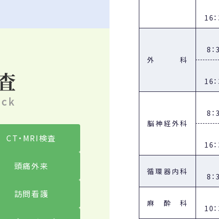
16
職員募集のご案内
情報システム管理兼医療事務の募集を始めました。
8：
掲載ページはこちら
外科
検査
外来のご案内
16
eck
外来診察担当医師表（令和8年4月から）を変更いたします
外来診察担当医師表（令和8年4月から）（※PDF A4）
8：
脳神経外科
CT・MRI検査
職員募集のご案内
16
医療事務員の募集を始めました。
頭痛外来
循環器内科
医療事務員の掲載ページはこちら
8：
医療事務員（外来）パート・アルバイトの掲載ページはこち
訪問看護
麻酔科
10
職員募集のご案内