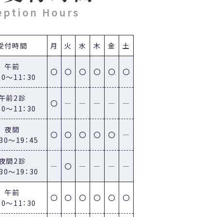
eption Hours
受付時間
月
火
水
木
金
土
午前
〇
〇
〇
〇
〇
〇
30～11：30
午前2診
〇
―
―
―
―
―
30～11：30
せ致します。
夜間
〇
〇
〇
〇
〇
―
：30～19：45
ます。
夜間2診
―
〇
―
―
―
―
：30～19：30
午前
〇
〇
〇
〇
〇
〇
30～11：30