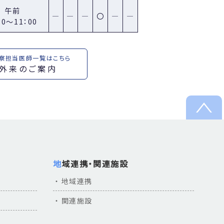
午前
。
―
―
―
〇
―
―
30～11：00
察担当医師一覧はこちら
外来のご案内
らせいたします。
地域連携・関連施設
地域連携
となります。
関連施設
ださい。