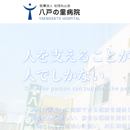
人を支えること
人を支えること
人を支えること
人でしかない。
人でしかない。
人でしかない。
Only the person can support the per
Only the person can support the per
Only the person can support the per
・地域の皆さんに貢献できる医療を提供
・患者さんに優しい、安全な医療を提供
・人間としての道徳心を養い、共に研鑽