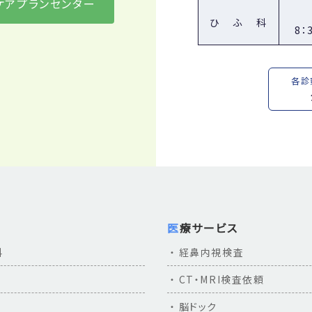
ケアプランセンター
医療ソーシャルワーカー（社会福祉士）の募集を始めました
ひふ科
8：
掲載ページはこちら
面会制限の緩和について
各診
令和8年1月21日より、面会制限を緩和いたしますのでお知
患者様とのご面会についてのお願い（※PDF A4）
職員募集のご案内
リハビリ助手（常勤）の募集を始めました。
掲載ページはこちら
医療サービス
年末年始 休診のお知らせ
科
経鼻内視検査
12月31日～1月4日の間、年末年始のため一般外来は休診
CT・MRI検査依頼
詳細は下記「年末年始 休診のお知らせ(PDF)」をご確認く
年末年始 休診のお知らせ（※PDF 246KB A4）
脳ドック