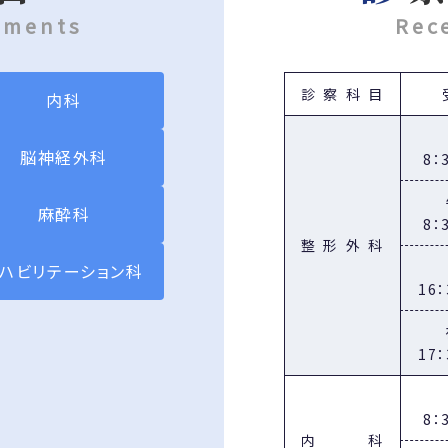
tments
Rec
薬剤師の掲載ページはこちら
脳神経外科 山本先生 診察のお知らせ
診察科目
内科
本日より、通常通り診察しております。
よろしくお願いいたします。
脳神経外科
8：
脳神経外科 山本先生 休診のお知らせ
麻酔科
8：
都合により、今週いっぱい休診となります。
整形外科
また、来週以降の診察については詳細がわかり次第、お知ら
リハビリテーション科
16
ご迷惑をお掛け致しますが、ご理解の程よろしくお願い致し
17
職員募集のご案内
リハビリ助手（パート）の募集を始めました。
8：
リハビリ助手（パート）の掲載ページはこちら
内科